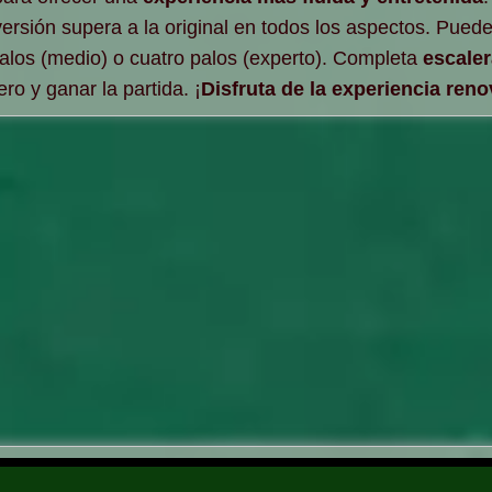
versión supera a la original en todos los aspectos. Puede
 palos (medio) o cuatro palos (experto). Completa
escaler
ero y ganar la partida. ¡
Disfruta de la experiencia ren