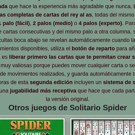
ada
que hace la experiencia más agradable que nunca. 
as completas de cartas del rey al as
, todas del mismo
1 palo (fácil)
,
2 palos (medio)
o
4 palos (experto)
. Par
e cartas consecutivas y del mismo palo a otra columna, 
 ocultas boca abajo se revelan automáticamente cuando l
ientos disponibles, utiliza el
botón de reparto
para aña
a es
liberar primero las cartas que te permitan crear
 muy valiosas porque puedes mover cualquier carta o se
o de movimientos realizados, y guarda automáticamente 
oras de esta
segunda edición
incluyen un
sistema de 
 una
jugabilidad más receptiva
que hace que cada parti
la versión original.
Otros juegos de Solitario Spider