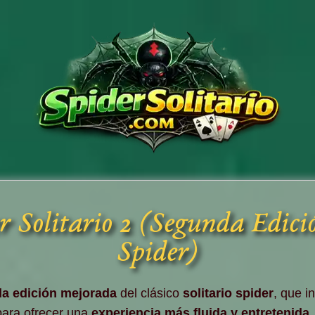
r Solitario 2 (Segunda Edició
Spider)
a edición mejorada
del clásico
solitario spider
, que i
ara ofrecer una
experiencia más fluida y entretenida