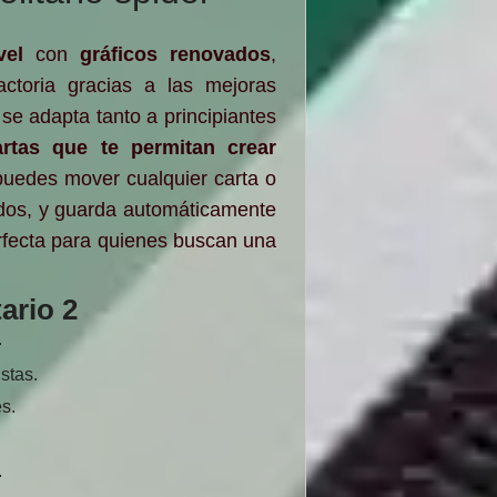
vel
con
gráficos renovados
,
actoria gracias a las mejoras
o se adapta tanto a principiantes
artas que te permitan crear
puedes mover cualquier carta o
ados, y guarda automáticamente
fecta para quienes buscan una
ario 2
.
stas.
s.
.