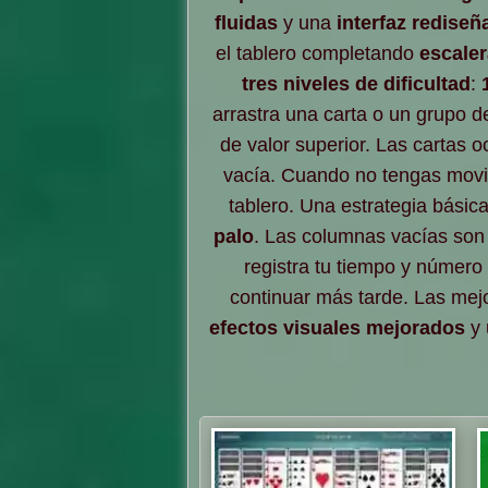
fluidas
y una
interfaz rediseñ
el tablero completando
escaler
tres niveles de dificultad
:
arrastra una carta o un grupo d
de valor superior. Las cartas
vacía. Cuando no tengas movim
tablero. Una estrategia básic
palo
. Las columnas vacías son
registra tu tiempo y númer
continuar más tarde. Las mej
efectos visuales mejorados
y