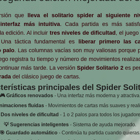
rsión que
lleva el solitario spider al siguiente ni
a
interfaz más intuitiva
. Cada partida es más satisf
 edición. Al incluir
tres niveles de dificultad
, el jueg
 Una táctica fundamental es
liberar primero las c
 palo
. Las columnas vacías son muy valiosas porque 
uego registra tu tiempo y número de movimientos realiz
ontinuar más tarde. La versión
Spider Solitario 2
es per
rada
del clásico juego de cartas.
terísticas principales del Spider Solit
🎮 Gráficos renovados
- Una interfaz más moderna y atractiva
nimaciones fluidas
- Movimientos de cartas más suaves y reali
 Dos niveles de dificultad
- 1 o 2 palos para todos los jugadore
💡 Sugerencias inteligentes
- Sistema de ayuda mejorado.
🎯 Guardado automático
- Continúa tu partida cuando quieras