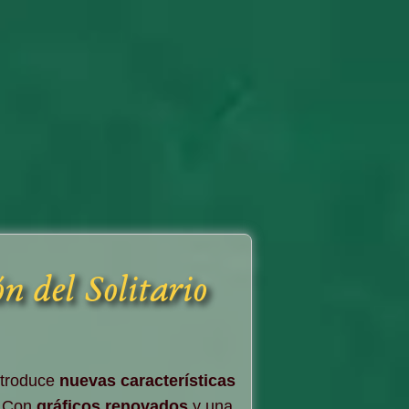
n del Solitario
ntroduce
nuevas características
. Con
gráficos renovados
y una