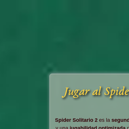
Jugar al Spide
Spider Solitario 2
es la
segund
y una
jugabilidad optimizada
p