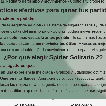
📊 Registro de tiempo y movimientos
- Controla tu progreso.
cticas efectivas para ganar tus parti
mpletar la partida:
 de la segunda edición
- El sistema de sugerencias te ayuda 
mover cartas del mismo palo
- Solo así podrás mover secuenci
ra las columnas vacías lo antes posible
- Te darán más flexibi
tas cartas si aún tienes movimientos útiles
- A veces es mejo
nsa con antelación
- Cada movimiento debe preparar el siguie
¿Por qué elegir Spider Solitario 2?
para jugadores que:
an una experiencia mejorada
- Gráficos y jugabilidad optimi
Quieren más fluidez
- Animaciones suaves y respuesta rápida
loran las mejoras
- Una segunda edición que supera a la origin
n del solitario spider
- La mecánica clásica con mejoras signif
✔️ 3 niveles
✔️ Mejorado