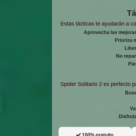
Tá
Estas tácticas te ayudarán a co
Aprovecha las mejoras
Prioriza 
Libe
No repar
Pie
Spider Solitario 2 es perfecto 
Busc
Va
Disfruta
✔️ 100% gratuito