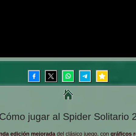
Cómo jugar al Spider Solitario 
nda edición mejorada
del clásico juego, con
gráficos 