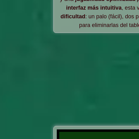
interfaz más intuitiva
, esta 
dificultad
: un palo (fácil), dos
para eliminarlas del tabl