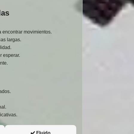
das
a encontrar movimientos.
as largas.
lidad.
r esperar.
nte.
zados.
.
al.
icativas.
✔️ Fluido