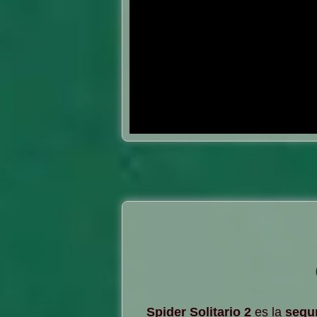
Spider Solitario 2
es la
segu