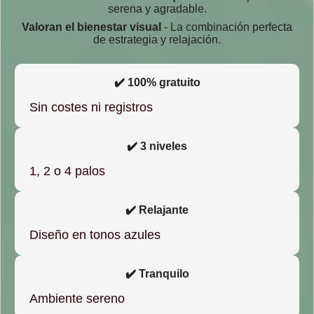
serena y agradable.
Valoran el bienestar visual
- La combinación perfecta
de estrategia y relajación.
✔️ 100% gratuito
Sin costes ni registros
✔️ 3 niveles
1, 2 o 4 palos
✔️ Relajante
Diseño en tonos azules
✔️ Tranquilo
Ambiente sereno